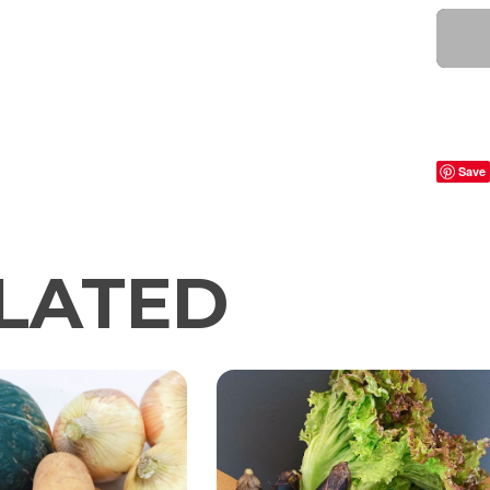
Save
LATED