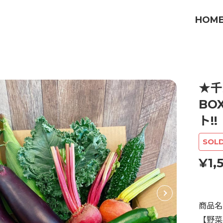
HOM
★千
BO
ト!
SOL
¥1,
商品名
【野菜