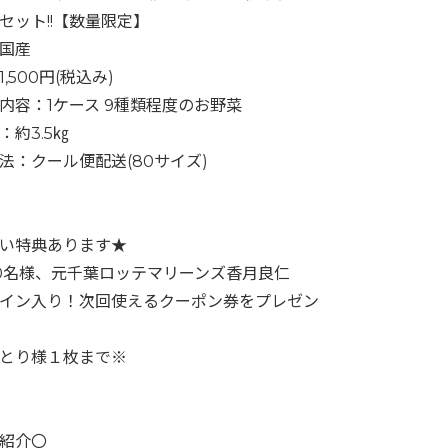
セット!!【数量限定】
国産
,500円(税込み)
内容：1ケース 9種類程度のお野菜
：約3.5㎏
法：クール便配送(80サイズ)
い特典あります★
0名様、元千葉ロッテマリーンズ香月良仁
イン入り！次回使えるクーポン券をプレゼン
とり様１枚まで※
紹介〇