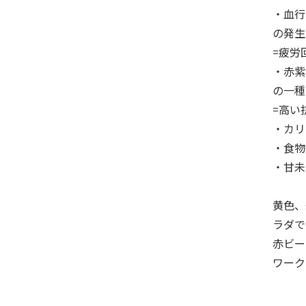
・血行
の発生
=疲労
・赤紫
の一種
=高い
・カリ
・食物
・甘未
黄色、
ラダで
赤ビー
ワーク