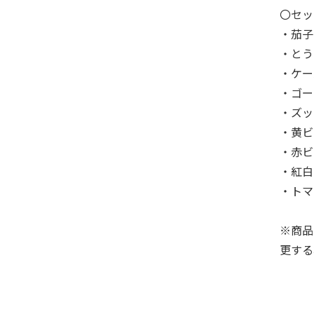
〇セッ
・茄子
・とう
・ケー
・ゴー
・ズッ
・黄ビ
・赤ビ
・紅白
・トマ
※商品
更する