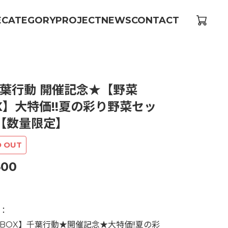
E
CATEGORY
PROJECT
NEWS
CONTACT
葉行動 開催記念★【野菜
X】大特価!!夏の彩り野菜セッ
!【数量限定】
D OUT
500
：
BOX】千葉行動★開催記念★大特価!!夏の彩