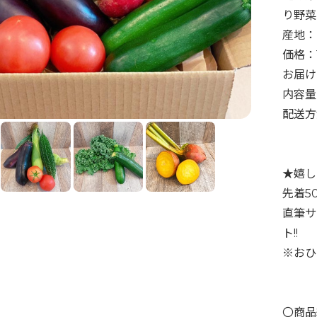
り野菜
産地：
価格：1
お届け
内容量
配送方
★嬉し
先着5
直筆サ
ト!!
※おひ
〇商品